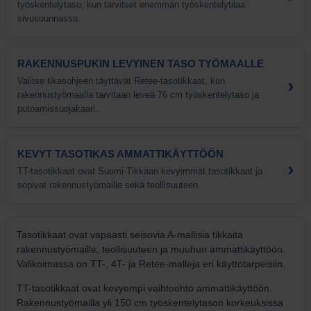
työskentelytaso, kun tarvitset enemmän työskentelytilaa
sivusuunnassa.
RAKENNUSPUKIN LEVYINEN TASO TYÖMAALLE
›
Valitse tikasohjeen täyttävät Retee-tasotikkaat, kun
rakennustyömaalla tarvitaan leveä 76 cm työskentelytaso ja
putoamissuojakaari.
KEVYT TASOTIKAS AMMATTIKÄYTTÖÖN
›
TT-tasotikkaat ovat Suomi-Tikkaan kevyimmät tasotikkaat ja
sopivat rakennustyömaille sekä teollisuuteen.
Tasotikkaat ovat vapaasti seisovia A-mallisia tikkaita
rakennustyömaille, teollisuuteen ja muuhun ammattikäyttöön.
Valikoimassa on TT-, 4T- ja Retee-malleja eri käyttötarpeisiin.
TT-tasotikkaat ovat kevyempi vaihtoehto ammattikäyttöön.
Rakennustyömailla yli 150 cm työskentelytason korkeuksissa