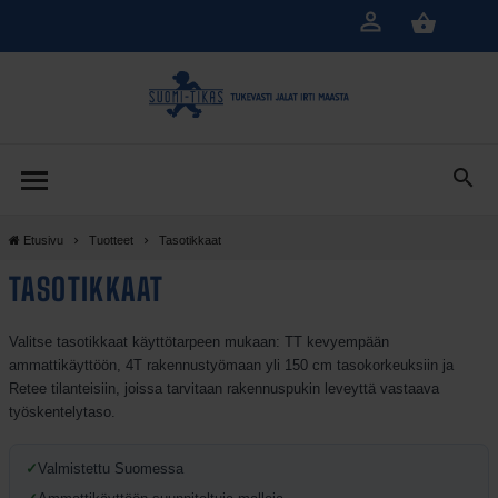
Siirry
pääsisältöön
Etusivu
Tuotteet
Tasotikkaat
TASOTIKKAAT
Valitse tasotikkaat käyttötarpeen mukaan: TT kevyempään
ammattikäyttöön, 4T rakennustyömaan yli 150 cm tasokorkeuksiin ja
Retee tilanteisiin, joissa tarvitaan rakennuspukin leveyttä vastaava
työskentelytaso.
✓
Valmistettu Suomessa