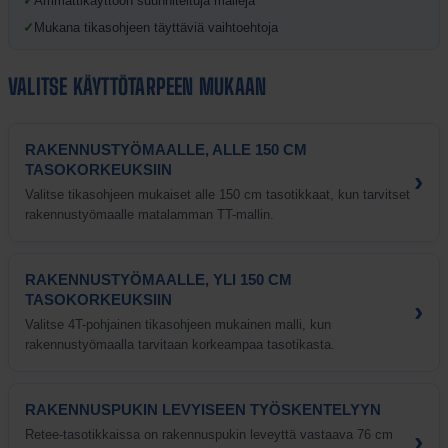
✓
Ammattikäyttöön suunniteltuja malleja
✓
Mukana tikasohjeen täyttäviä vaihtoehtoja
VALITSE KÄYTTÖTARPEEN MUKAAN
RAKENNUSTYÖMAALLE, ALLE 150 CM
TASOKORKEUKSIIN
›
Valitse tikasohjeen mukaiset alle 150 cm tasotikkaat, kun tarvitset
rakennustyömaalle matalamman TT-mallin.
RAKENNUSTYÖMAALLE, YLI 150 CM
TASOKORKEUKSIIN
›
Valitse 4T-pohjainen tikasohjeen mukainen malli, kun
rakennustyömaalla tarvitaan korkeampaa tasotikasta.
RAKENNUSPUKIN LEVYISEEN TYÖSKENTELYYN
›
Retee-tasotikkaissa on rakennuspukin leveyttä vastaava 76 cm