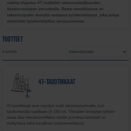
valinta ohjautuu 4T-malleihin rakennusteollisuuden
tikasturvaohjeen perusteella. Retee-tasotikkaissa on
rakennuspukin leveyttä vastaava työskentelytaso, joka antaa
enemmän työskentelytilaa sivusuunnassa.
TUOTTEET
Järjestä
6 tuotetta
tuotteet
4T-TASOTIKKAAT
4T-tasotikkaat ovat myydyin malli rakennustyömaille, kun
tasokorkeutta vaaditaan yli 150 cm. Tikkaiden leveämpi työtaso
antaa tilaa treenatummillekin reisille ja korkea lantiotuki on
miellyttävä sekä turvallinen työskenneltäessä.