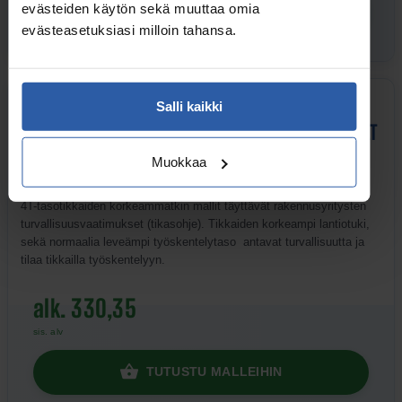
evästeiden käytön sekä muuttaa omia
TUTUSTU MALLEIHIN
evästeasetuksiasi milloin tahansa.
Salli kaikki
TIKASOHJEEN MUKAISET TASOTIKKAAT
Muokkaa
4T-tasotikkaiden korkeammatkin mallit täyttävät rakennusyritysten
turvallisuusvaatimukset (tikasohje). Tikkaiden korkeampi lantiotuki,
sekä normaalia leveämpi työskentelytaso antavat turvallisuutta ja
tilaa tikkailla työskentelyyn.
alk. 330,35
sis. alv
TUTUSTU MALLEIHIN