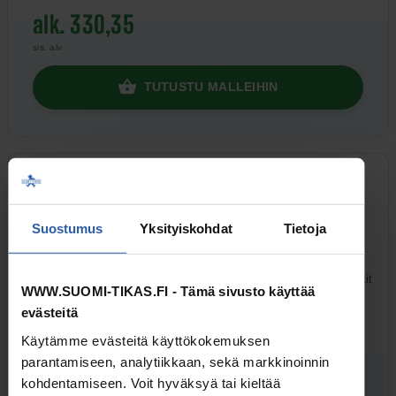
alk. 330,35
sis. alv
TUTUSTU MALLEIHIN
RETEE-TIKASPUKKI – LEVEÄT
TASOTIKKAAT
Suostumus
Yksityiskohdat
Tietoja
Erittäin leveällä 76 cm työskentelytasolla varustetut Retee-tikaspukit
WWW.SUOMI-TIKAS.FI - Tämä sivusto käyttää
yhdistävät työpukkien ja tikkaiden parhaat ominaisuudet.
evästeitä
alk. 387,13
Käytämme evästeitä käyttökokemuksen
parantamiseen, analytiikkaan, sekä markkinoinnin
sis. alv
kohdentamiseen. Voit hyväksyä tai kieltää