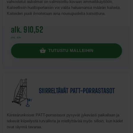
vahvistetut askelmat on valmistettu kovaan ammattikäyttöön.
Kaiteellisiin huoltoportaisiin voi valita haluamansa määrän kaiteita.
Kaiteiden puoli ilmoitetaan aina nousupuolelta katsottuna.
alk. 910,52
sis. alv
TUTUSTU MALLEIHIN
SIIRRELTÄVÄT PATT-PORRASTASOT
Kiinteärunkoiset PATT-porrastasot pysyvät jykevästi paikallaan ja
tekevät kiipeilystä turvallista ja miellyttävää myös silloin, kun kädet
ovat täynnä tavaraa.