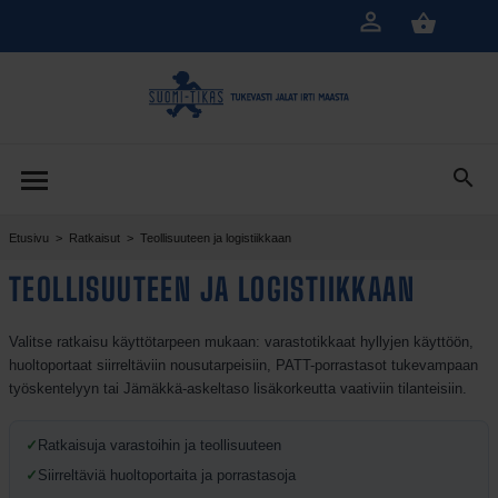
Siirry
pääsisältöön
Etusivu
>
Ratkaisut
>
Teollisuuteen ja logistiikkaan
TEOLLISUUTEEN JA LOGISTIIKKAAN
Valitse ratkaisu käyttötarpeen mukaan: varastotikkaat hyllyjen käyttöön,
huoltoportaat siirreltäviin nousutarpeisiin, PATT-porrastasot tukevampaan
työskentelyyn tai Jämäkkä-askeltaso lisäkorkeutta vaativiin tilanteisiin.
✓
Ratkaisuja varastoihin ja teollisuuteen
✓
Siirreltäviä huoltoportaita ja porrastasoja