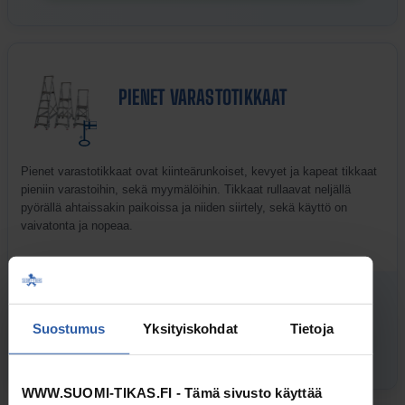
PIENET VARASTOTIKKAAT
Pienet varastotikkaat ovat kiinteärunkoiset, kevyet ja kapeat tikkaat
pieniin varastoihin, sekä myymälöihin. Tikkaat rullaavat neljällä
pyörällä ahtaissakin paikoissa ja niiden siirtely, sekä käyttö on
vaivatonta ja nopeaa.
alk. 312,80
sis. alv
Suostumus
Yksityiskohdat
Tietoja
TUTUSTU MALLEIHIN
WWW.SUOMI-TIKAS.FI - Tämä sivusto käyttää