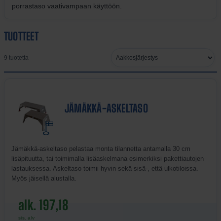
porrastaso vaativampaan käyttöön.
TUOTTEET
Järjestä
9 tuotetta
tuotteet
JÄMÄKKÄ-ASKELTASO
Jämäkkä-askeltaso pelastaa monta tilannetta antamalla 30 cm
lisäpituutta, tai toimimalla lisäaskelmana esimerkiksi pakettiautojen
lastauksessa. Askeltaso toimii hyvin sekä sisä-, että ulkotiloissa.
Myös jäisellä alustalla.
alk. 197,18
sis. alv