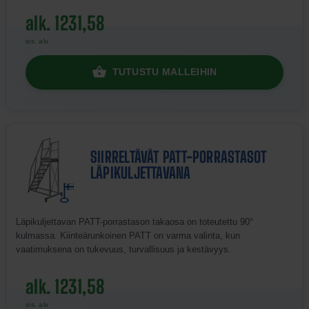
alk. 1231,58
sis. alv
TUTUSTU MALLEIHIN
SIIRRELTÄVÄT PATT-PORRASTASOT
LÄPIKULJETTAVANA
Läpikuljettavan PATT-porrastason takaosa on toteutettu 90°
kulmassa. Kiinteärunkoinen PATT on varma valinta, kun
vaatimuksena on tukevuus, turvallisuus ja kestävyys.
alk. 1231,58
sis. alv