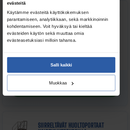
evästeitä
Käytämme evästeitä käyttökokemuksen
SIIRRELTÄVÄT HUOLTOPORTAAT ILMAN
parantamiseen, analytiikkaan, sekä markkinoinnin
KAITEITA
kohdentamiseen. Voit hyväksyä tai kieltää
evästeiden käytön sekä muuttaa omia
evästeasetuksiasi milloin tahansa.
Siirreltävien huoltoportaiden kiinteärakenteinen vahva runko, sekä
vahvistetut askelmat soveltuvat erityisen hyvin teollisuuden
tarpeisiin.
Salli kaikki
alk. 784,58
sis. alv
Muokkaa
TUTUSTU MALLEIHIN
SIIRRELTÄVÄT HUOLTOPORTAAT