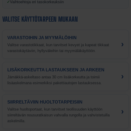
✓
Vaihtoehtoja eri tasokorkeuksiin
VALITSE KÄYTTÖTARPEEN MUKAAN
VARASTOIHIN JA MYYMÄLÖIHIN
›
Valitse varastotikkaat, kun tarvitset kevyet ja kapeat tikkaat
varastokäytäviin, hyllyväleihin tai myymäläkäyttöön.
LISÄKORKEUTTA LASTAUKSEEN JA ARKEEN
›
Jämäkkä-askeltaso antaa 30 cm lisäkorkeutta ja toimii
lisäaskelmana esimerkiksi pakettiautojen lastauksessa.
SIIRRELTÄVIIN HUOLTOTARPEISIIN
›
Valitse huoltoportaat, kun tarvitset teollisuuden käyttöön
siirreltävän nousuratkaisun vahvalla rungolla ja vahvistetuilla
askelmilla.