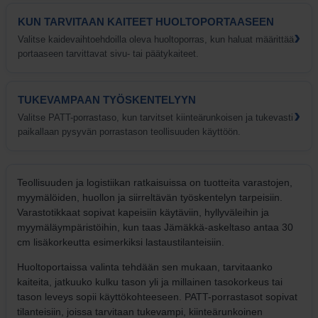
KUN TARVITAAN KAITEET HUOLTOPORTAASEEN
›
Valitse kaidevaihtoehdoilla oleva huoltoporras, kun haluat määrittää
portaaseen tarvittavat sivu- tai päätykaiteet.
TUKEVAMPAAN TYÖSKENTELYYN
›
Valitse PATT-porrastaso, kun tarvitset kiinteärunkoisen ja tukevasti
paikallaan pysyvän porrastason teollisuuden käyttöön.
Teollisuuden ja logistiikan ratkaisuissa on tuotteita varastojen,
myymälöiden, huollon ja siirreltävän työskentelyn tarpeisiin.
Varastotikkaat sopivat kapeisiin käytäviin, hyllyväleihin ja
myymäläympäristöihin, kun taas Jämäkkä-askeltaso antaa 30
cm lisäkorkeutta esimerkiksi lastaustilanteisiin.
Huoltoportaissa valinta tehdään sen mukaan, tarvitaanko
kaiteita, jatkuuko kulku tason yli ja millainen tasokorkeus tai
tason leveys sopii käyttökohteeseen. PATT-porrastasot sopivat
tilanteisiin, joissa tarvitaan tukevampi, kiinteärunkoinen