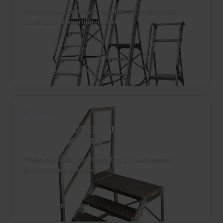
Tikasohjeen täyttävät tasotikkaat ja työpukit
vaativaan ammattikäyttöön.
TUTUSTU RATKAISUUN
RATKAISU
›
TEOLLISUUTEEN JA
LOGISTIIKKAAN
Varastotikkaat, huoltoportaat ja porrastasot
teollisuuden tarpeisiin.
TUTUSTU RATKAISUUN