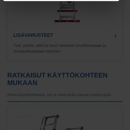
›
LISÄVARUSTEET
Tuet, pyörät, piikit ja muut varusteet turvallisempaan ja
monipuolisempaan käyttöön.
RATKAISUT KÄYTTÖKOHTEEN
MUKAAN
Aloita käyttökohteesta, jos et vielä tiedä sopivaa tuotetyyppiä.
RATKAISU
›
RAKENNUSTYÖMAILLE