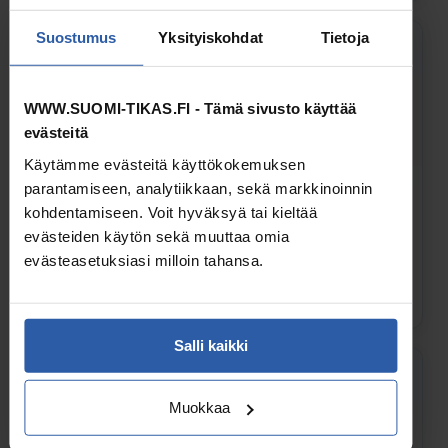
Suostumus
Yksityiskohdat
Tietoja
WWW.SUOMI-TIKAS.FI - Tämä sivusto käyttää
evästeitä
Käytämme evästeitä käyttökokemuksen
parantamiseen, analytiikkaan, sekä markkinoinnin
kohdentamiseen. Voit hyväksyä tai kieltää
evästeiden käytön sekä muuttaa omia
›
HUOLTOPORTAAT JA PORRASTASOT
evästeasetuksiasi milloin tahansa.
Siirreltävät portaat ja tasot teollisuuden huolto- ja
kulkutarpeisiin.
Salli kaikki
Muokkaa