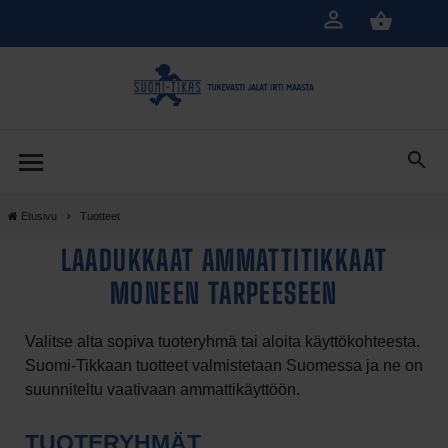
Siirry
pääsisältöön
Etusivu
Tuotteet
LAADUKKAAT AMMATTITIKKAAT
MONEEN TARPEESEEN
Valitse alta sopiva tuoteryhmä tai aloita käyttökohteesta.
Suomi-Tikkaan tuotteet valmistetaan Suomessa ja ne on
suunniteltu vaativaan ammattikäyttöön.
TUOTERYHMÄT