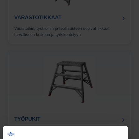
›
VARASTOTIKKAAT
Varastoihin, työtiloihin ja teollisuuteen sopivat tikkaat
turvalliseen kulkuun ja työskentelyyn.
›
TYÖPUKIT
Vakaat työpukit ja askeltasot matalalla työskentelyyn.