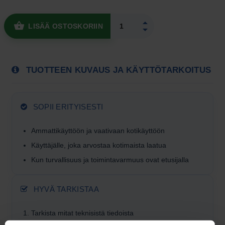
LISÄÄ OSTOSKORIIN
TUOTTEEN KUVAUS JA KÄYTTÖTARKOITUS
SOPII ERITYISESTI
Ammattikäyttöön ja vaativaan kotikäyttöön
Käyttäjälle, joka arvostaa kotimaista laatua
Kun turvallisuus ja toiminta­varmuus ovat etusijalla
HYVÄ TARKISTAA
Tarkista mitat teknisistä tiedoista