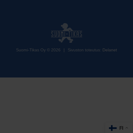
Suomi-Tikas Oy
©
2026
|
Sivuston toteutus:
Delanet
FI