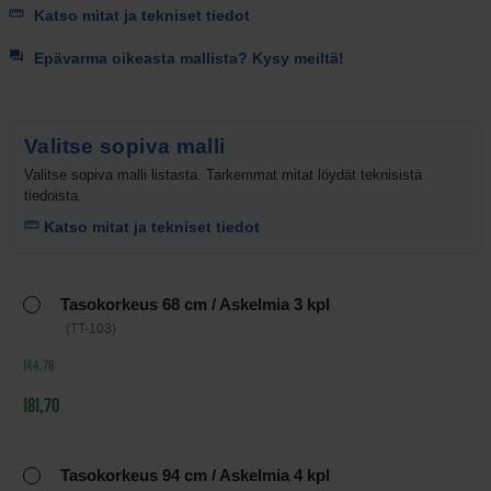
Katso mitat ja tekniset tiedot
Epävarma oikeasta mallista? Kysy meiltä!
Valitse sopiva malli
Valitse sopiva malli listasta. Tarkemmat mitat löydät teknisistä
tiedoista.
Katso mitat ja tekniset tiedot
Tuotteen
Tasokorkeus 68 cm / Askelmia 3 kpl
vaihtoehdot
(TT-103)
ja
hinnat
144,78
181,70
Tasokorkeus 94 cm / Askelmia 4 kpl