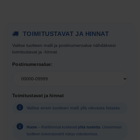
TOIMITUSTAVAT JA HINNAT
Valitse tuotteen
malli
ja postinumeroalue nähdäksesi
toimitustavat ja -hinnat.
Postinumeroalue:
Valitse
postinumeroalue
toimitushintojen
Toimitustavat ja hinnat
näyttämistä
varten
Valitse ensin tuotteen malli yllä olevasta listasta.
Huom
– Rahtihinnat koskevat
yhtä tuotetta
. Useamman
tuotteen kokonaisrahti näkyy ostoskorissa.