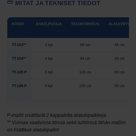
MITAT JA TEKNISET TIEDOT
KOODI
ASKELPUOLIA
TASOKORKEUS
ALALEVEYS
TT-103**
3 kpl
68 cm
46 cm
TT-104**
4 kpl
94 cm
49 cm
TT-105 P
5 kpl
126 cm
80 cm
TT-106 P
6 kpl
150 cm
95 cm
P-mallit sisältävät 2 kappaletta alatukipalkkeja
**
Voimaa vaativissa töissä sekä tulitöissä tähän malliin
on lisättävä alatukipalkit