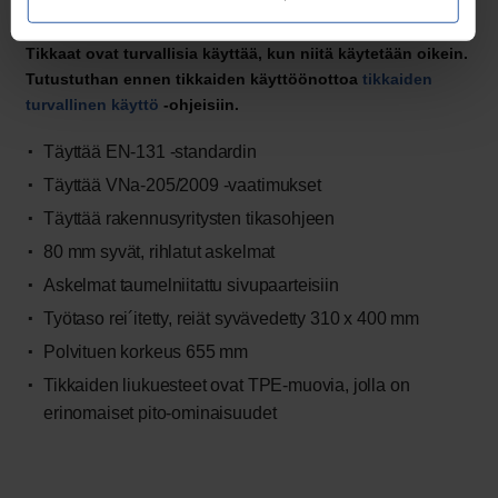
Alatukipalkkien kiinnitysohjeet löytyvät
täältä.
Tikkaat ovat turvallisia käyttää, kun niitä käytetään oikein.
Tutustuthan ennen tikkaiden käyttöönottoa
tikkaiden
turvallinen käyttö
-ohjeisiin.
Täyttää EN-131 -standardin
Täyttää VNa-205/2009 -vaatimukset
Täyttää rakennusyritysten tikasohjeen
80 mm syvät, rihlatut askelmat
Askelmat taumelniitattu sivupaarteisiin
Työtaso rei´itetty, reiät syvävedetty 310 x 400 mm
Polvituen korkeus 655 mm
Tikkaiden liukuesteet ovat TPE-muovia, jolla on
erinomaiset pito-ominaisuudet