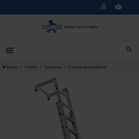
Siirry
pääsisältöön
Etusivu
Tuotteet
Nojatikkaat
2-osaiset elementtitikkaat