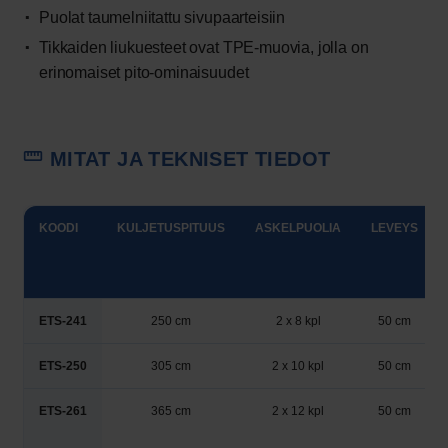
Puolat taumelniitattu sivupaarteisiin
Tikkaiden liukuesteet ovat TPE-muovia, jolla on
erinomaiset pito-ominaisuudet
MITAT JA TEKNISET TIEDOT
KOODI
KULJETUSPITUUS
ASKELPUOLIA
LEVEYS
ETS-241
250 cm
2 x 8 kpl
50 cm
ETS-250
305 cm
2 x 10 kpl
50 cm
ETS-261
365 cm
2 x 12 kpl
50 cm