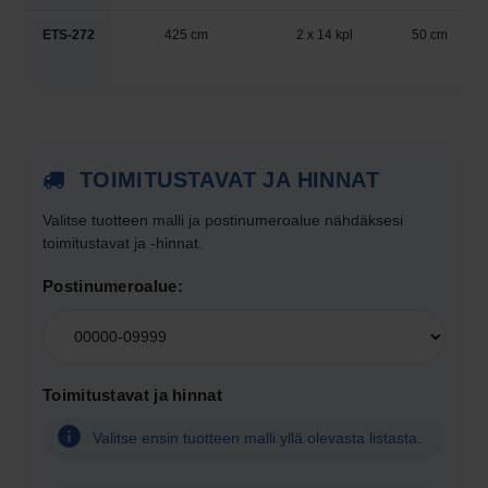
ETS-272
425 cm
2 x 14 kpl
50 cm
TOIMITUSTAVAT JA HINNAT
Valitse tuotteen
malli
ja postinumeroalue nähdäksesi
toimitustavat ja -hinnat.
Postinumeroalue:
Valitse
postinumeroalue
toimitushintojen
Toimitustavat ja hinnat
näyttämistä
varten
Valitse ensin tuotteen malli yllä olevasta listasta.