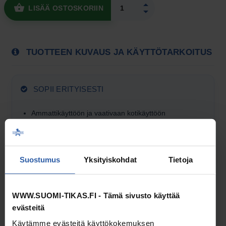
LISÄÄ OSTOSKORIIN
TUOTTEEN KUVAUS JA KÄYTTÖTARKOITUS
SOPII ERITYISESTI
Ammattikäyttöön ja vaativaan kotikäyttöön
Käyttäjälle, joka arvostaa kotimaista laatua
Kun turvallisuus ja toiminta­varmuus ovat etusijalla
Suostumus
Yksityiskohdat
Tietoja
HYVÄ TARKISTAA
WWW.SUOMI-TIKAS.FI - Tämä sivusto käyttää
Tarkista mitat teknisistä tiedoista
evästeitä
Valitse sopiva malli listasta
Käytämme evästeitä käyttökokemuksen
Toimitus­vaihtoehdot näet tällä sivulla ja vielä ennen