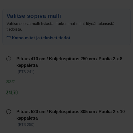
Valitse sopiva malli
Valitse sopiva malli listasta. Tarkemmat mitat löydät teknisistä
tiedoista.
Katso mitat ja tekniset tiedot
Tuotteen
Pituus 410 cm / Kuljetuspituus 250 cm / Puolia 2 x 8
vaihtoehdot
kappaletta
ja
(ETS-241)
hinnat
272,27
341,70
Pituus 520 cm / Kuljetuspituus 305 cm / Puolia 2 x 10
kappaletta
(ETS-250)