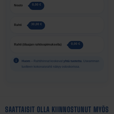
0,00 €
Nouto
30,00 €
Rahti
0,00 €
Rahti (tilaajan rahtisopimuksella)
Huom
– Rahtihinnat koskevat
yhtä tuotetta
. Useamman
tuotteen kokonaisrahti näkyy ostoskorissa.
SAATTAISIT OLLA KIINNOSTUNUT MYÖS