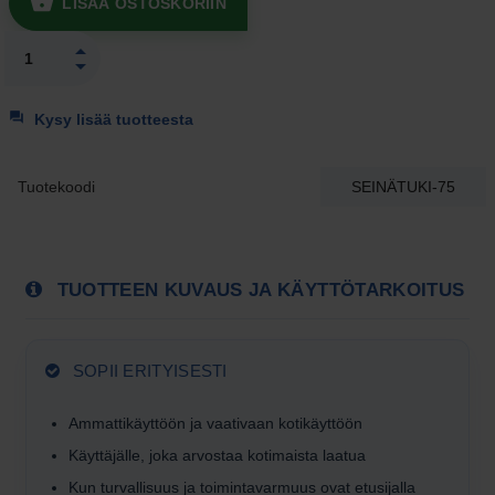
LISÄÄ OSTOSKORIIN
Kysy lisää tuotteesta
Tuotekoodi
SEINÄTUKI-75
TUOTTEEN KUVAUS JA KÄYTTÖTARKOITUS
SOPII ERITYISESTI
Ammattikäyttöön ja vaativaan kotikäyttöön
Käyttäjälle, joka arvostaa kotimaista laatua
Kun turvallisuus ja toiminta­varmuus ovat etusijalla