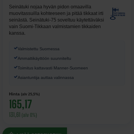
Seinätuki nojaa hyvän pidon omaavilla
muovitassuilla kohteeseen ja pitää tikkaat irti
seinästä. Seinätuki-75 soveltuu käytettäväksi
vain Suomi-Tikkaan valmistamien tikkaiden
kanssa.
Valmistettu Suomessa
Ammattikäyttöön suunniteltu
Toimitus kattavasti Manner-Suomeen
Asiantuntija auttaa valinnassa
Hinta
(alv 25,5%)
165,17
131,61
(alv 0%)