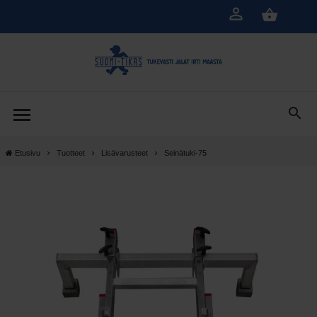
Siirry
pääsisältöön
Etusivu
Tuotteet
Lisävarusteet
Seinätuki-75