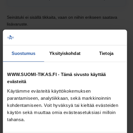
Seinätuki ei sisällä tikkaita, vaan on niihin erikseen saatava
lisävaruste.
Soveltuu käytettäväksi seuraavien tikkaiden kanssa:
1-osaiset nojatikkaat
Suostumus
Yksityiskohdat
Tietoja
Malli KT-140
Malli KT-150
Malli KT-160
WWW.SUOMI-TIKAS.FI - Tämä sivusto käyttää
2-osaiset nojatikkaat
evästeitä
Malli KTS-261
Käytämme evästeitä käyttökokemuksen
Malli KTS-272
parantamiseen, analytiikkaan, sekä markkinoinnin
Malli KTS-284
kohdentamiseen. Voit hyväksyä tai kieltää evästeiden
käytön sekä muuttaa omia evästeasetuksiasi milloin
3-osaiset nojatikkaat
tahansa.
Malli KTS-360
Malli KTS-375