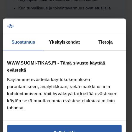
Kun turvallisuus ja toiminta­varmuus ovat etusijalla
HYVÄ TARKISTAA
Tarkista mitat teknisistä tiedoista
Suostumus
Yksityiskohdat
Tietoja
Toimitus­vaihtoehdot näet tällä sivulla ja vielä ennen
tilauksen vahvistamista
WWW.SUOMI-TIKAS.FI - Tämä sivusto käyttää
evästeitä
Tikkaiden alatukipalkkiin tarkoitettu KIEKKO-jääpiikkipari
Käytämme evästeitä käyttökokemuksen
soveltuu käytettäväksi nojatikkaissa, joissa on käytössä Suomi-
parantamiseen, analytiikkaan, sekä markkinoinnin
Tikkaan valmistama alatukipalkki.
kohdentamiseen. Voit hyväksyä tai kieltää evästeiden
käytön sekä muuttaa omia evästeasetuksiasi milloin
tahansa.
MITAT JA TEKNISET TIEDOT
Hinta sisältää kaksi kappaletta KIEKKO-jääpiikkejä