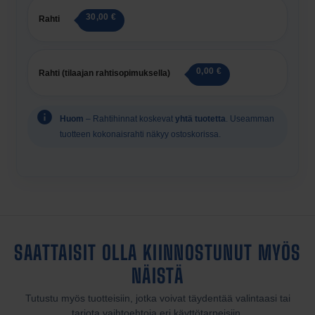
30,00 €
Rahti
0,00 €
Rahti (tilaajan rahtisopimuksella)
Huom
– Rahtihinnat koskevat
yhtä tuotetta
. Useamman
tuotteen kokonaisrahti näkyy ostoskorissa.
SAATTAISIT OLLA KIINNOSTUNUT MYÖS
NÄISTÄ
Tutustu myös tuotteisiin, jotka voivat täydentää valintaasi tai
tarjota vaihtoehtoja eri käyttötarpeisiin.