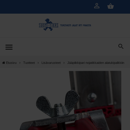
Siirry
pääsisältöön
Etusivu
Tuotteet
Lisävarusteet
Jääpiikkipari nojatikkaiden alatukipalkkiin