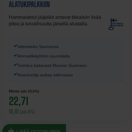
ALATUKIPALKKIIN
Hammastetut jääpiikit antavat tikkaisiin lisää
pitoa ja turvallisuutta jäisellä alustalla.
Valmistettu Suomessa
Ammattikäyttöön suunniteltu
Toimitus kattavasti Manner-Suomeen
Asiantuntija auttaa valinnassa
Hinta
(alv 25,5%)
22,71
18,10
(alv 0%)
LISÄÄ OSTOSKORIIN