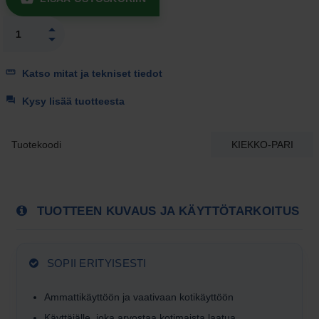
Katso mitat ja tekniset tiedot
Kysy lisää tuotteesta
Tuotekoodi
KIEKKO-PARI
TUOTTEEN KUVAUS JA KÄYTTÖTARKOITUS
SOPII ERITYISESTI
Ammattikäyttöön ja vaativaan kotikäyttöön
Käyttäjälle, joka arvostaa kotimaista laatua