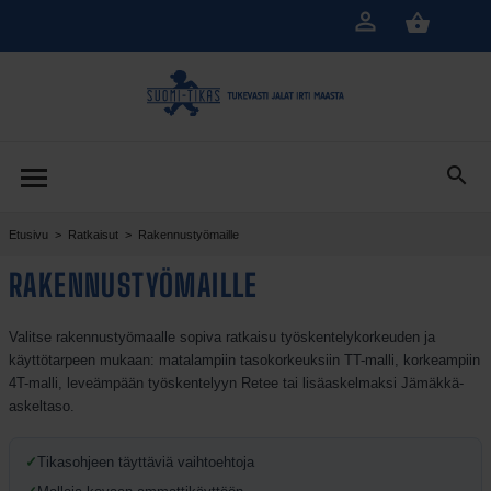
Siirry
pääsisältöön
Etusivu
>
Ratkaisut
>
Rakennustyömaille
RAKENNUSTYÖMAILLE
Valitse rakennustyömaalle sopiva ratkaisu työskentelykorkeuden ja
käyttötarpeen mukaan: matalampiin tasokorkeuksiin TT-malli, korkeampiin
4T-malli, leveämpään työskentelyyn Retee tai lisäaskelmaksi Jämäkkä-
askeltaso.
✓
Tikasohjeen täyttäviä vaihtoehtoja