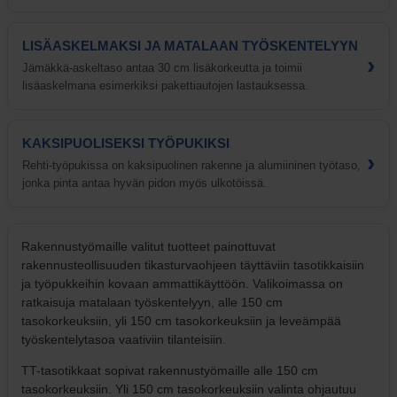
LISÄASKELMAKSI JA MATALAAN TYÖSKENTELYYN
›
Jämäkkä-askeltaso antaa 30 cm lisäkorkeutta ja toimii
lisäaskelmana esimerkiksi pakettiautojen lastauksessa.
KAKSIPUOLISEKSI TYÖPUKIKSI
›
Rehti-työpukissa on kaksipuolinen rakenne ja alumiininen työtaso,
jonka pinta antaa hyvän pidon myös ulkotöissä.
Rakennustyömaille valitut tuotteet painottuvat
rakennusteollisuuden tikasturvaohjeen täyttäviin tasotikkaisiin
ja työpukkeihin kovaan ammattikäyttöön. Valikoimassa on
ratkaisuja matalaan työskentelyyn, alle 150 cm
tasokorkeuksiin, yli 150 cm tasokorkeuksiin ja leveämpää
työskentelytasoa vaativiin tilanteisiin.
TT-tasotikkaat sopivat rakennustyömaille alle 150 cm
tasokorkeuksiin. Yli 150 cm tasokorkeuksiin valinta ohjautuu