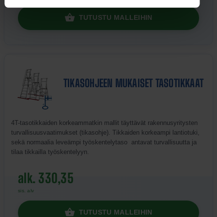
TUTUSTU MALLEIHIN
TIKASOHJEEN MUKAISET TASOTIKKAAT
4T-tasotikkaiden korkeammatkin mallit täyttävät rakennusyritysten
turvallisuusvaatimukset (tikasohje). Tikkaiden korkeampi lantiotuki,
sekä normaalia leveämpi työskentelytaso antavat turvallisuutta ja
tilaa tikkailla työskentelyyn.
alk. 330,35
sis. alv
TUTUSTU MALLEIHIN