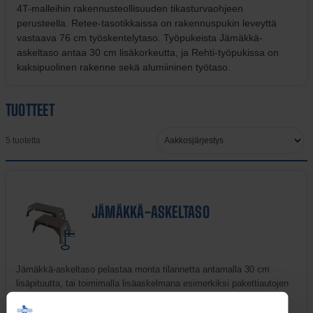
4T-malleihin rakennusteollisuuden tikasturvaohjeen
perusteella. Retee-tasotikkaissa on rakennuspukin leveyttä
vastaava 76 cm työskentelytaso. Työpukeista Jämäkkä-
askeltaso antaa 30 cm lisäkorkeutta, ja Rehti-työpukissa on
kaksipuolinen rakenne sekä alumiininen työtaso.
TUOTTEET
Järjestä
5 tuotetta
tuotteet
JÄMÄKKÄ-ASKELTASO
Jämäkkä-askeltaso pelastaa monta tilannetta antamalla 30 cm
lisäpituutta, tai toimimalla lisäaskelmana esimerkiksi pakettiautojen
lastauksessa. Askeltaso toimii hyvin sekä sisä-, että ulkotiloissa.
Myös jäisellä alustalla.