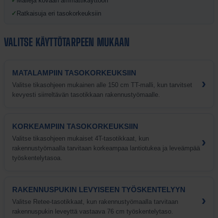
✓
Malleja kovaan ammattikäyttöön
✓
Ratkaisuja eri tasokorkeuksiin
VALITSE KÄYTTÖTARPEEN MUKAAN
MATALAMPIIN TASOKORKEUKSIIN
›
Valitse tikasohjeen mukainen alle 150 cm TT-malli, kun tarvitset
kevyesti siirreltävän tasotikkaan rakennustyömaalle.
KORKEAMPIIN TASOKORKEUKSIIN
›
Valitse tikasohjeen mukaiset 4T-tasotikkaat, kun
rakennustyömaalla tarvitaan korkeampaa lantiotukea ja leveämpää
työskentelytasoa.
RAKENNUSPUKIN LEVYISEEN TYÖSKENTELYYN
›
Valitse Retee-tasotikkaat, kun rakennustyömaalla tarvitaan
rakennuspukin leveyttä vastaava 76 cm työskentelytaso.