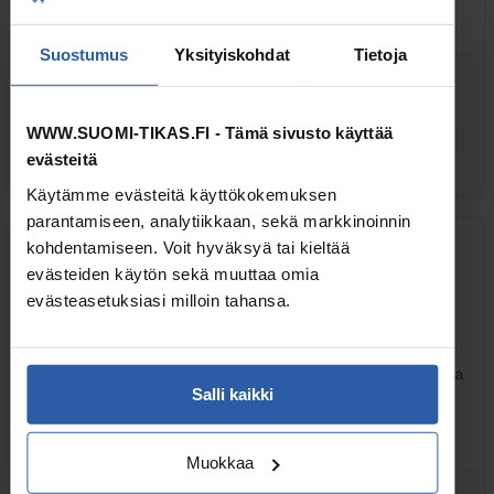
alk. 197,18
Suostumus
Yksityiskohdat
Tietoja
sis. alv
WWW.SUOMI-TIKAS.FI - Tämä sivusto käyttää
TUTUSTU MALLEIHIN
evästeitä
Käytämme evästeitä käyttökokemuksen
parantamiseen, analytiikkaan, sekä markkinoinnin
kohdentamiseen. Voit hyväksyä tai kieltää
evästeiden käytön sekä muuttaa omia
REHTI-TYÖPUKIT ALUMIINITASOLLA
evästeasetuksiasi milloin tahansa.
2-puolisessa Rehti-työpukissa alumiininen työtaso, jonka pinta antaa
Salli kaikki
todella hyvän pidon myös ulkotöissä.
alk. 257,28
Muokkaa
sis. alv