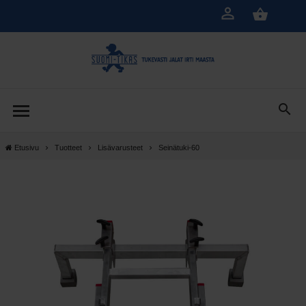
Siirry
pääsisältöön
Etusivu
Tuotteet
Lisävarusteet
Seinätuki-60