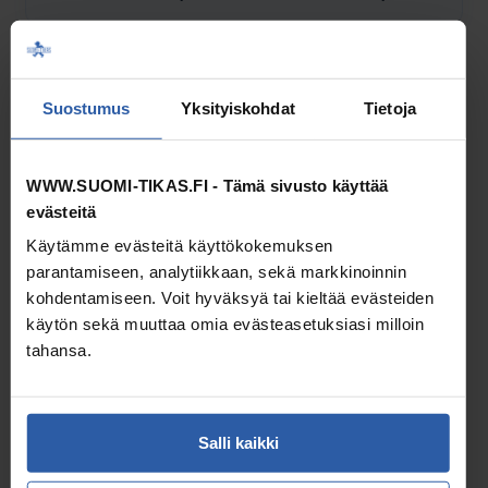
Seinätuki ei sisällä tikkaita, vaan on niihin erikseen saatava
lisävaruste.
Suostumus
Yksityiskohdat
Tietoja
Soveltuu käytettäväksi seuraavien tikkaiden kanssa:
1-osaiset nojatikkaat
WWW.SUOMI-TIKAS.FI - Tämä sivusto käyttää
Malli KT-125
evästeitä
Malli KT-130
Käytämme evästeitä käyttökokemuksen
parantamiseen, analytiikkaan, sekä markkinoinnin
2-osaiset nojatikkaat
Malli KTS-241
kohdentamiseen. Voit hyväksyä tai kieltää evästeiden
Malli KTS-250
käytön sekä muuttaa omia evästeasetuksiasi milloin
tahansa.
Leveys 810 mm (tassuista mitattuna)
Tikkaiden etäisyys seinästä 210 mm
Salli kaikki
Ladattava asennusohje-pdf.