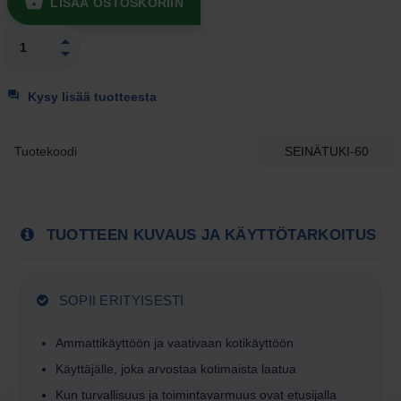
LISÄÄ OSTOSKORIIN
Kysy lisää tuotteesta
Tuotekoodi
SEINÄTUKI-60
TUOTTEEN KUVAUS JA KÄYTTÖTARKOITUS
SOPII ERITYISESTI
Ammattikäyttöön ja vaativaan kotikäyttöön
Käyttäjälle, joka arvostaa kotimaista laatua
Kun turvallisuus ja toiminta­varmuus ovat etusijalla