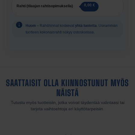
0,00 €
Rahti (tilaajan rahtisopimuksella)
Huom
– Rahtihinnat koskevat
yhtä tuotetta
. Useamman
tuotteen kokonaisrahti näkyy ostoskorissa.
SAATTAISIT OLLA KIINNOSTUNUT MYÖS
NÄISTÄ
Tutustu myös tuotteisiin, jotka voivat täydentää valintaasi tai
tarjota vaihtoehtoja eri käyttötarpeisiin.