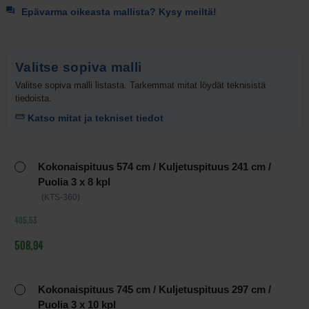
Epävarma oikeasta mallista? Kysy meiltä!
Valitse sopiva malli
Valitse sopiva malli listasta. Tarkemmat mitat löydät teknisistä
tiedoista.
Katso mitat ja tekniset tiedot
Tuotteen
Kokonaispituus 574 cm / Kuljetuspituus 241 cm /
vaihtoehdot
Puolia 3 x 8 kpl
ja
(KTS-360)
hinnat
405,53
508,94
Kokonaispituus 745 cm / Kuljetuspituus 297 cm /
Puolia 3 x 10 kpl