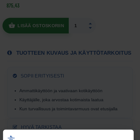
875,43
LISÄÄ OSTOSKORIIN
TUOTTEEN KUVAUS JA KÄYTTÖTARKOITUS
SOPII ERITYISESTI
Ammattikäyttöön ja vaativaan kotikäyttöön
Käyttäjälle, joka arvostaa kotimaista laatua
Kun turvallisuus ja toiminta­varmuus ovat etusijalla
HYVÄ TARKISTAA