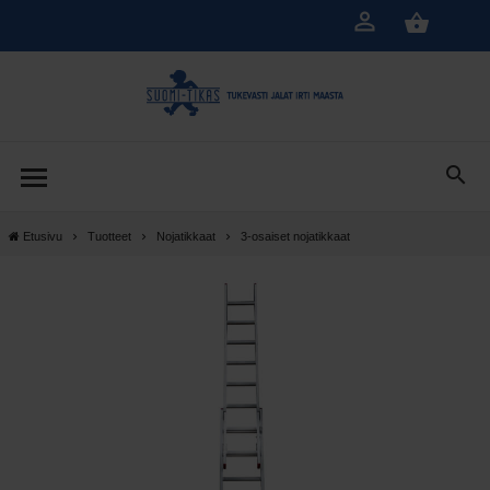
Siirry
pääsisältöön
Etusivu
Tuotteet
Nojatikkaat
3-osaiset nojatikkaat