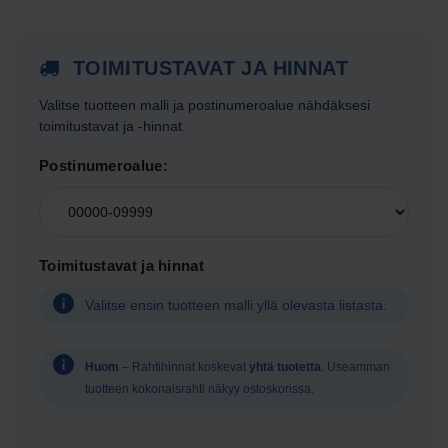
TOIMITUSTAVAT JA HINNAT
Valitse tuotteen
malli
ja postinumeroalue nähdäksesi
toimitustavat ja -hinnat.
Postinumeroalue:
Valitse
postinumeroalue
toimitushintojen
Toimitustavat ja hinnat
näyttämistä
varten
Valitse ensin tuotteen malli yllä olevasta listasta.
Huom
– Rahtihinnat koskevat
yhtä tuotetta
. Useamman
tuotteen kokonaisrahti näkyy ostoskorissa.