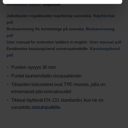
turvallinen käyttö
-ohjeisiin.
Jatkettavien nojatikkaiden käyttöohje suomeksi:
Käyttöohje
pdf
Bruksanvisning för kombistege på svenska:
Brukanvisning
pdf
User manual for extension ladders in english:
User manual pdf
Eestikeelne kasutusjuhend universaalredelile:
Kasutusjuhend
pdf
Puolien syvyys 30 mm
Puolat taumelniitattu sivupaarteisiin
Tikkaiden liukuesteet ovat TPE-muovia, jolla on
erinomaiset pito-ominaisuudet
Tikkaat täyttävät EN-131 standardin, kun ne on
varustettu
alatukipalkilla