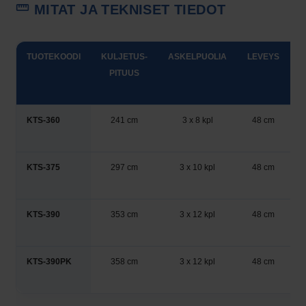
MITAT JA TEKNISET TIEDOT
TUOTEKOODI
KULJETUS-
ASKELPUOLIA
LEVEYS
P
PITUUS
KTS-360
241 cm
3 x 8 kpl
48 cm
KTS-375
297 cm
3 x 10 kpl
48 cm
KTS-390
353 cm
3 x 12 kpl
48 cm
KTS-390PK
358 cm
3 x 12 kpl
48 cm