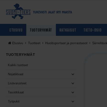
Siirry pääsisältöön
ETUSIVU
TUOTERYHMÄT
RATKAISUT
TIETO-OSIO
Etusivu
Tuotteet
Huoltoportaat ja porrastasot
Siirreltäv
TUOTERYHMÄT
Kaikki tuotteet
Nojatikkaat
Näytä tuotteet: Nojatikka
Lisävarusteet
Näytä tuotteet: Lisävaru
Tasotikkaat
Näytä tuotteet: Tasotikk
Työpukit
Näytä tuotteet: Työpukit