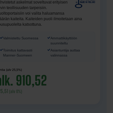
hvistetut askelmat soveltuvat erityisen
vin teollisuuden tarpeisiin.
oltoportaisiin voi valita haluamansa
ärän kaiteita. Kaiteiden puoli ilmoitetaan aina
usupuolelta katsottuna.
Valmistettu Suomessa
Ammattikäyttöön
suunniteltu
Toimitus kattavasti
Asiantuntija auttaa
Manner-Suomeen
valinnassa
nta
(alv 25,5%)
alk. 910,52
25,51
(alv 0%)