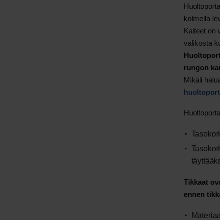
Huoltoporta
kolmella le
Kaiteet on 
valikosta k
Huoltoport
rungon kan
Mikäli halua
huoltoporta
Huoltoporta
Tasokor
Tasokor
täyttääk
Tikkaat ova
ennen tikk
Materiaa