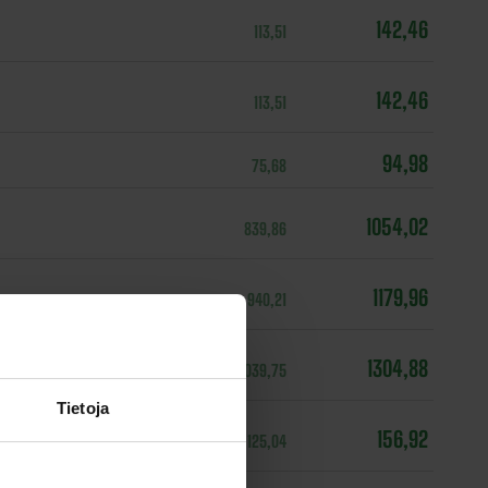
142,46
113,51
142,46
113,51
94,98
75,68
1054,02
839,86
1179,96
940,21
1304,88
1039,75
Tietoja
156,92
125,04