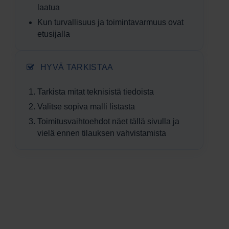
laatua
Kun turvallisuus ja toiminta­varmuus ovat
etusijalla
HYVÄ TARKISTAA
Tarkista mitat teknisistä tiedoista
Valitse sopiva malli listasta
Toimitus­vaihtoehdot näet tällä sivulla ja
vielä ennen tilauksen vahvistamista