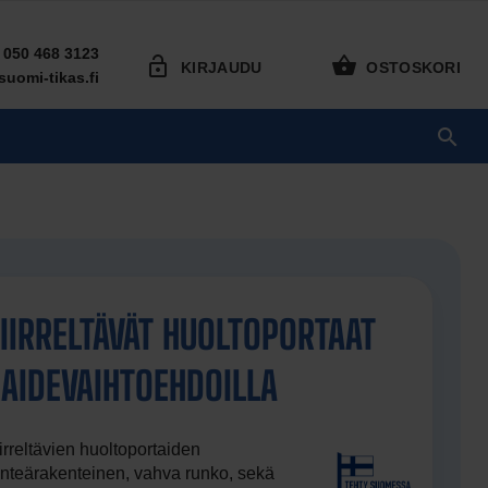
050 468 3123
KIRJAUDU
OSTOSKORI
uomi-tikas.fi
IIRRELTÄVÄT HUOLTOPORTAAT
AIDEVAIHTOEHDOILLA
irreltävien huoltoportaiden
inteärakenteinen, vahva runko, sekä