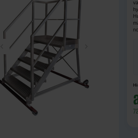
va
kkaat
hy
Hu
taat ja porrastasot
mä
no
Hi
7