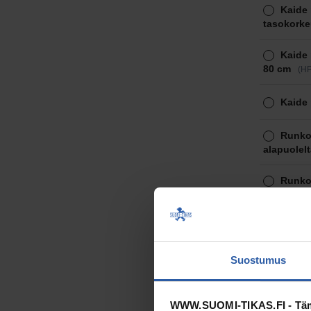
Kaide 
tasokorke
Kaide 
80 cm
(HP
Kaide 
Runko:
alapuolelt
Runko:
alapuolelt
Runko:
alapuolelt
Suostumus
Kaide 
tasokorke
WWW.SUOMI-TIKAS.FI - Tämä