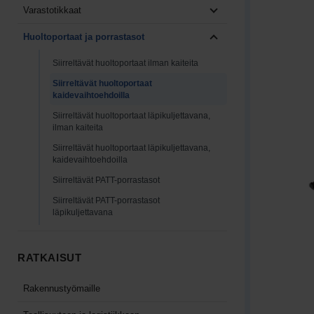
Varastotikkaat
Näytä tuotteet: Varastoti
Huoltoportaat ja porrastasot
Näytä tuotteet: Huoltopor
Siirreltävät huoltoportaat ilman kaiteita
Siirreltävät huoltoportaat
kaidevaihtoehdoilla
Siirreltävät huoltoportaat läpikuljettavana,
ilman kaiteita
Siirreltävät huoltoportaat läpikuljettavana,
kaidevaihtoehdoilla
Siirreltävät PATT-porrastasot
Siirreltävät PATT-porrastasot
läpikuljettavana
RATKAISUT
Rakennustyömaille