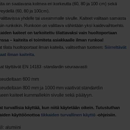
ita on saatavana kolmea eri korkeutta (60, 80 ja 100 cm) sekä
veydellä (60, 80 ja 100cm).
valittavissa yhdelle tai useammalle sivulle. Kaiteet valitaan samasta
uin runkokin. Runkoon on valittava vähintään yksi kaidevaihtoehto.
aiden kaiteet on tarkoitettu tilattavaksi vain huoltoportaan
ssa – kaiteita ei toimiteta asiakkaalle ilman runkoa!
t tilata huoltoportaat ilman kaiteita, valitsethan tuotteen:
Siirreltävät
at ilman kaiteita.
at täyttävät EN 14183 -standardin seuraavasti:
keudeltaan 600 mm
keudeltaan 800 mm ja 1000 mm vaativat standardin
seen kaiteet kummallekin sivulle sekä päätyyn.
t turvallisia käyttää, kun niitä käytetään oikein. Tutustuthan
aiden käyttöönottoa
tikkaiden turvallinen käyttö
-ohjeisiin.
li: alumiini