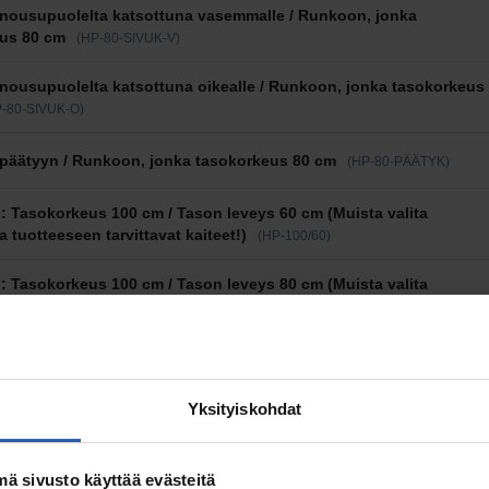
nousupuolelta katsottuna vasemmalle / Runkoon, jonka
us 80 cm
(HP-80-SIVUK-V)
nousupuolelta katsottuna oikealle / Runkoon, jonka tasokorkeus
-80-SIVUK-O)
päätyyn / Runkoon, jonka tasokorkeus 80 cm
(HP-80-PÄÄTYK)
 Tasokorkeus 100 cm / Tason leveys 60 cm (Muista valita
a tuotteeseen tarvittavat kaiteet!)
(HP-100/60)
 Tasokorkeus 100 cm / Tason leveys 80 cm (Muista valita
a tuotteeseen tarvittavat kaiteet!)
(HP-100/80)
 Tasokorkeus 100 cm / Tason leveys 100 cm (Muista valita
a tuotteeseen tarvittavat kaiteet!)
(HP-100/100)
Yksityiskohdat
nousupuolelta katsottuna vasemmalle / Runkoon, jonka
us 100 cm
(HP-100-SIVUK-V)
 sivusto käyttää evästeitä