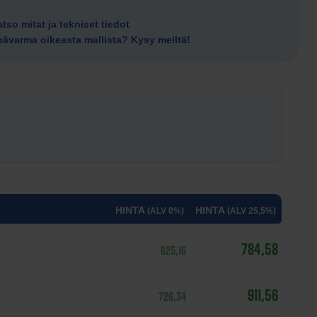
tso mitat ja tekniset tiedot
ävarma oikeasta mallista? Kysy meiltä!
HINTA
HINTA
(ALV 0%)
(ALV 25,5%)
784,58
625,16
911,56
726,34