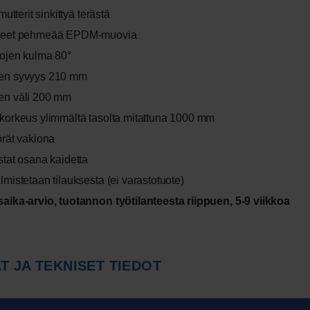
 mutterit sinkittyä terästä
teet pehmeää EPDM-muovia
kojen kulma 80°
en syvyys 210 mm
en väli 200 mm
korkeus ylimmältä tasolta mitattuna 1000 mm
örät vakiona
stat osana kaidetta
lmistetaan tilauksesta (ei varastotuote)
aika-arvio, tuotannon työtilanteesta riippuen, 5-9 viikkoa
T JA TEKNISET TIEDOT