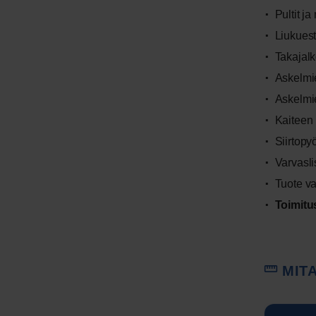
Pultit ja
Liukues
Takajal
Askelmi
Askelmi
Kaiteen 
Siirtopy
Varvasli
Tuote va
Toimitus
MITA