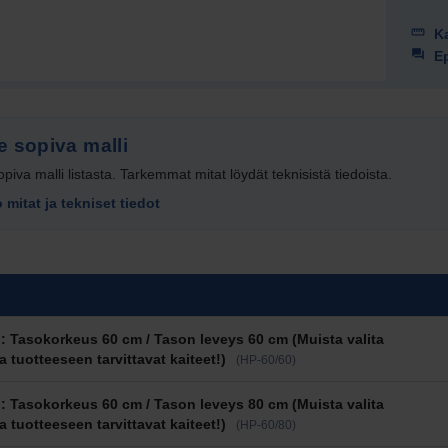
Ka
Ep
e sopiva malli
opiva malli listasta. Tarkemmat mitat löydät teknisistä tiedoista.
mitat ja tekniset tiedot
aihtoehdot ja hinnat
 Tasokorkeus 60 cm / Tason leveys 60 cm (Muista valita
a tuotteeseen tarvittavat kaiteet!)
(HP-60/60)
 Tasokorkeus 60 cm / Tason leveys 80 cm (Muista valita
a tuotteeseen tarvittavat kaiteet!)
(HP-60/80)