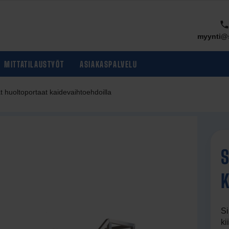
myynti@s
MITTATILAUSTYÖT
ASIAKASPALVELU
ät huoltoportaat kaidevaihtoehdoilla
S
at
K
steet
aat
Si
ki