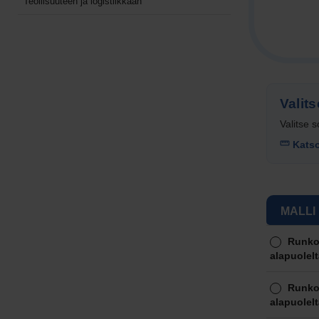
Teollisuuteen ja logistiikkaan
Valits
Valitse s
Katso 
MALLI
Tuotteen v
Runko:
alapuolelt
Runko:
alapuolelt