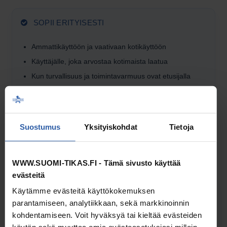
SOPII ERITYISESTI
Ammattikäyttöön ja vaativaan kotikäyttöön
Käyttäjälle, joka arvostaa kotimaista laatua
Kun turvallisuus ja toiminta­varmuus ovat etusijalla
PATT-porrastasojen
sekä
huoltoportaiden
nousupuolelle
tarkoitettu ketjuportti. Portti kiinnitetään tehtaallamme valmiiksi
Suostumus
Yksityiskohdat
Tietoja
tuotteeseen. Portissa ei ole valmista kiinnitysratkaisua
jälkiasennukseen.
WWW.SUOMI-TIKAS.FI - Tämä sivusto käyttää
evästeitä
Käytämme evästeitä käyttökokemuksen
TOIMITUSTAVAT JA HINNAT
parantamiseen, analytiikkaan, sekä markkinoinnin
Valitse postinumeroalue nähdäksesi toimitustavat ja -
kohdentamiseen. Voit hyväksyä tai kieltää evästeiden
hinnat.