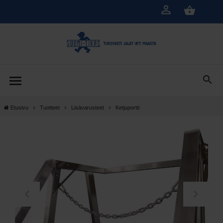
Siirry
pääsisältöön
Etusivu
Tuotteet
Lisävarusteet
Ketjuportti