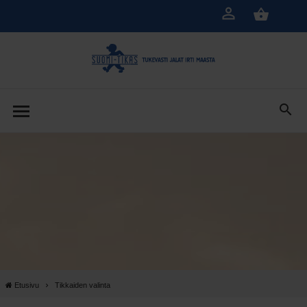
Siirry
pääsisältöön
Etusivu
Tikkaiden valinta