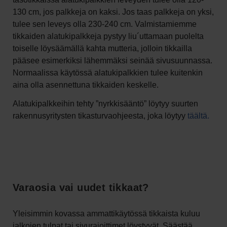
130 cm, jos palkkeja on kaksi. Jos taas palkkeja on yksi,
tulee sen leveys olla 230-240 cm. Valmistamiemme
tikkaiden alatukipalkkeja pystyy liu´uttamaan puolelta
toiselle löysäämällä kahta mutteria, jolloin tikkailla
pääsee esimerkiksi lähemmäksi seinää sivusuunnassa.
Normaalissa käytössä alatukipalkkien tulee kuitenkin
aina olla asennettuna tikkaiden keskelle.
Alatukipalkkeihin tehty ”nyrkkisääntö” löytyy suurten
rakennusyritysten tikasturvaohjeesta, joka löytyy
täältä.
Varaosia vai uudet tikkaat?
Yleisimmin kovassa ammattikäytössä tikkaista kuluu
jalkojen tulpat tai sivurajoittimet löystyvät. Säästää