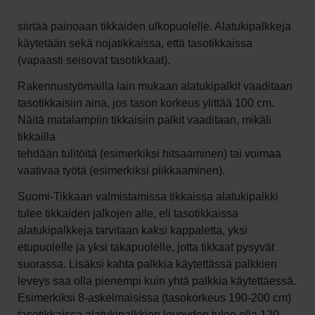
siirtää painoaan tikkaiden ulkopuolelle. Alatukipalkkeja
käytetään sekä nojatikkaissa, että tasotikkaissa
(vapaasti seisovat tasotikkaat).
Rakennustyömailla lain mukaan alatukipalkit vaaditaan
tasotikkaisiin aina, jos tason korkeus ylittää 100 cm.
Näitä matalampiin tikkaisiin palkit vaaditaan, mikäli
tikkailla
tehdään tulitöitä (esimerkiksi hitsaaminen) tai voimaa
vaativaa työtä (esimerkiksi piikkaaminen).
Suomi-Tikkaan valmistamissa tikkaissa alatukipalkki
tulee tikkaiden jalkojen alle, eli tasotikkaissa
alatukipalkkeja tarvitaan kaksi kappaletta, yksi
etupuolelle ja yksi takapuolelle, jotta tikkaat pysyvät
suorassa. Lisäksi kahta palkkia käytettässä palkkien
leveys saa olla pienempi kuin yhtä palkkia käytettäessä.
Esimerkiksi 8-askelmaisissa (tasokorkeus 190-200 cm)
tasotikkaissa alatukipalkkien leveyden tulee olla 120-