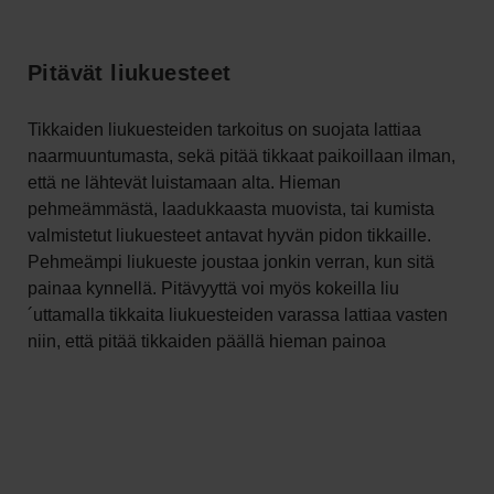
Pitävät liukuesteet
Tikkaiden liukuesteiden tarkoitus on suojata lattiaa
naarmuuntumasta, sekä pitää tikkaat paikoillaan ilman,
että ne lähtevät luistamaan alta. Hieman
pehmeämmästä, laadukkaasta muovista, tai kumista
valmistetut liukuesteet antavat hyvän pidon tikkaille.
Pehmeämpi liukueste joustaa jonkin verran, kun sitä
painaa kynnellä. Pitävyyttä voi myös kokeilla liu
´uttamalla tikkaita liukuesteiden varassa lattiaa vasten
niin, että pitää tikkaiden päällä hieman painoa