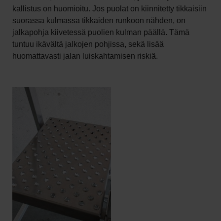
kallistus on huomioitu. Jos puolat on kiinnitetty tikkaisiin
suorassa kulmassa tikkaiden runkoon nähden, on
jalkapohja kiivetessä puolien kulman päällä. Tämä
tuntuu ikävältä jalkojen pohjissa, sekä lisää
huomattavasti jalan luiskahtamisen riskiä.