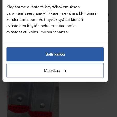
Käytämme evästeitä käyttökokemuksen
Erityisesti, jos tikkaita käytetään ulkona tai muuten
parantamiseen, analytiikkaan, sekä markkinoinnin
märissä olosuhteissa, kannattaa valita tikkaat, joissa on
kohdentamiseen. Voit hyväksyä tai kieltää
kunnollinen ja selvästi erottuva pintakuvio liukastumista
evästeiden käytön sekä muuttaa omia
estämässä. Hyvin toteutetuilla kuvioilla on usein kaksi
evästeasetuksiasi milloin tahansa.
tehtävää; ne antavat pitoa ja päästävät veden valumaan
pinnalta pois.
Salli kaikki
Muokkaa