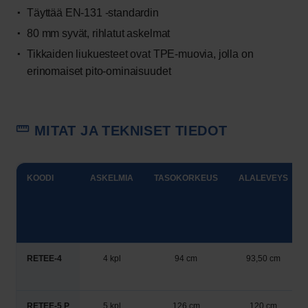
Täyttää EN-131 -standardin
80 mm syvät, rihlatut askelmat
Tikkaiden liukuesteet ovat TPE-muovia, jolla on
erinomaiset pito-ominaisuudet
MITAT JA TEKNISET TIEDOT
KOODI
ASKELMIA
TASOKORKEUS
ALALEVEYS
RETEE-4
4 kpl
94 cm
93,50 cm
RETEE-5 P
5 kpl
126 cm
120 cm