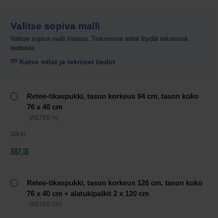
Valitse sopiva malli
Valitse sopiva malli listasta. Tarkemmat mitat löydät teknisistä
tiedoista.
Katso mitat ja tekniset tiedot
Tuotteen
Retee-tikaspukki, tason korkeus 94 cm, tason koko
vaihtoehdot
76 x 40 cm
ja
(RETEE-4)
hinnat
308,47
387,13
Retee-tikaspukki, tason korkeus 126 cm, tason koko
76 x 40 cm + alatukipalkit 2 x 120 cm
(RETEE-5P)