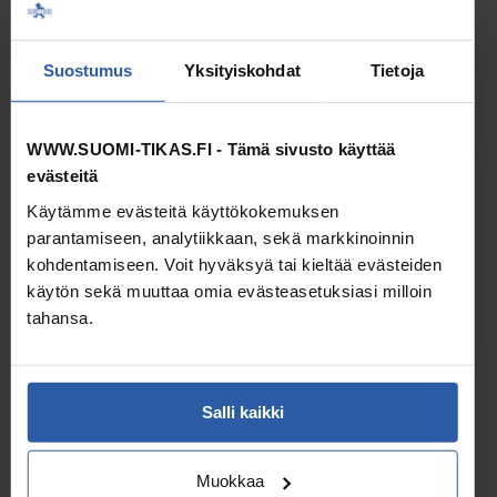
Ammattikäyttöön ja vaativaan kotikäyttöön
Suostumus
Yksityiskohdat
Tietoja
Käyttäjälle, joka arvostaa kotimaista laatua
Kun turvallisuus ja toiminta­varmuus ovat etusijalla
WWW.SUOMI-TIKAS.FI - Tämä sivusto käyttää
evästeitä
HYVÄ TARKISTAA
Käytämme evästeitä käyttökokemuksen
Tarkista mitat teknisistä tiedoista
parantamiseen, analytiikkaan, sekä markkinoinnin
kohdentamiseen. Voit hyväksyä tai kieltää evästeiden
Valitse sopiva malli listasta
käytön sekä muuttaa omia evästeasetuksiasi milloin
Toimitus­vaihtoehdot näet tällä sivulla ja vielä ennen
tahansa.
tilauksen vahvistamista
Retee-tikaspukkien työskentelytaso antaa reilusti liikkumavaraa
Salli kaikki
sivusuunnassa ja onkin leveämpi kuin valmistamamme
rakennuspukit. Leveydestään huolimatta tikkaat ovat kevyet
sekä erittäin tukevat. Työskentelytason rei´itetty pinta antaa
Muokkaa
erittäin hyvän pidon. Muodoltaan ovaalit reiät on suunniteltu