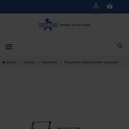
Siirry
pääsisältöön
Etusivu
Tuotteet
Tasotikkaat
Tikasohjeen täyttävät Retee-tikaspukit