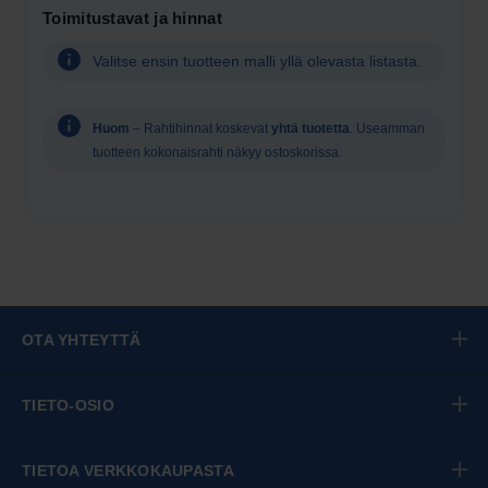
Toimitustavat ja hinnat
näyttämistä
varten
Valitse ensin tuotteen malli yllä olevasta listasta.
Huom
– Rahtihinnat koskevat
yhtä tuotetta
. Useamman
tuotteen kokonaisrahti näkyy ostoskorissa.
OTA YHTEYTTÄ
TIETO-OSIO
TIETOA VERKKOKAUPASTA