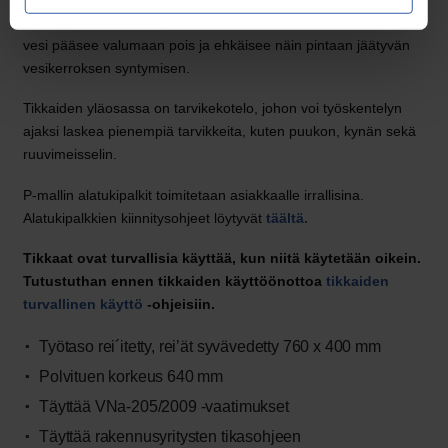
siten, että tasolle mahdollisesti työskentelyvaiheessa päässyt
vesi pääsee valumaan pois ja ehkäisee näin pintaan jäätyvän
vesikerroksen syntymisen.
Tikkaiden yläosassa on tarvikekotelo, johon voi työskentelyn
ajaksi laskea pienempiä tarvikkeita, kuten puukon, kynän sekä
ruuvimeisselin.
P-mallin alatukipalkit toimitetaan asiakkaalle irrallisina.
Alatukipalkkien kiinnitysohjeet löytyvät
täältä.
Tikkaat ovat turvallisia käyttää, kun niitä käytetään oikein.
Tutustuthan ennen tikkaiden käyttöönottoa
tikkaiden
turvallinen käyttö
-ohjeisiin.
Työtaso rei´itetty, rei’ät syvävedetty 760 x 400 mm
Polvituen korkeus 640 mm
Täyttää VNa-205/2009 -vaatimukset
Täyttää rakennusyritysten tikasohjeen