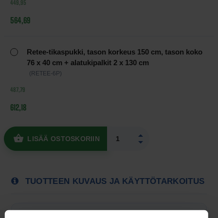
449,95
564,69
Retee-tikaspukki, tason korkeus 150 cm, tason koko
76 x 40 cm + alatukipalkit 2 x 130 cm
(RETEE-6P)
487,79
612,18
LISÄÄ OSTOSKORIIN
TUOTTEEN KUVAUS JA KÄYTTÖTARKOITUS
SOPII ERITYISESTI