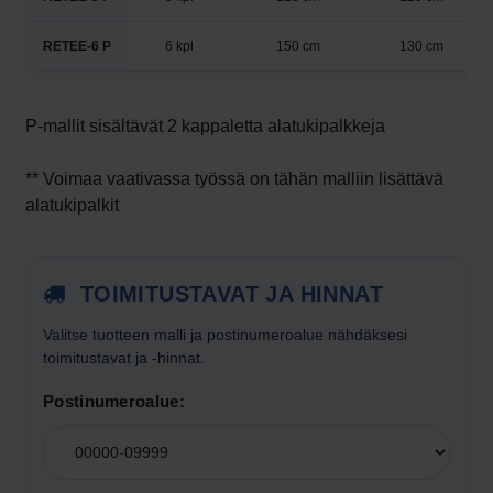
RETEE-6 P
6 kpl
150 cm
130 cm
P-mallit sisältävät 2 kappaletta alatukipalkkeja
** Voimaa vaativassa työssä on tähän malliin lisättävä
alatukipalkit
TOIMITUSTAVAT JA HINNAT
Valitse tuotteen
malli
ja postinumeroalue nähdäksesi
toimitustavat ja -hinnat.
Postinumeroalue:
Valitse
postinumeroalue
toimitushintojen