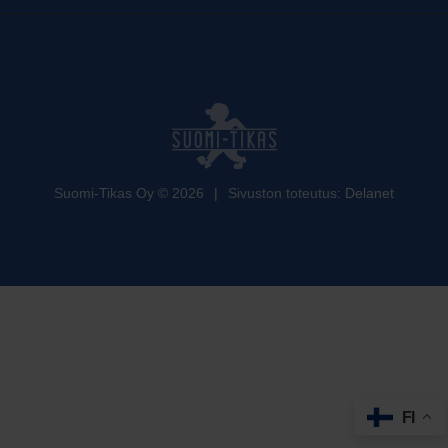
Suomi-Tikas Oy
©
2026
|
Sivuston toteutus:
Delanet
FI