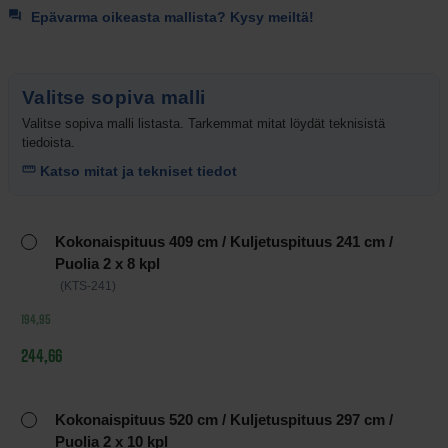
Epävarma oikeasta mallista? Kysy meiltä!
Valitse sopiva malli
Valitse sopiva malli listasta. Tarkemmat mitat löydät teknisistä
tiedoista.
Katso mitat ja tekniset tiedot
Tuotteen
Kokonaispituus 409 cm / Kuljetuspituus 241 cm /
vaihtoehdot
Puolia 2 x 8 kpl
ja
(KTS-241)
hinnat
194,95
244,66
Kokonaispituus 520 cm / Kuljetuspituus 297 cm /
Puolia 2 x 10 kpl