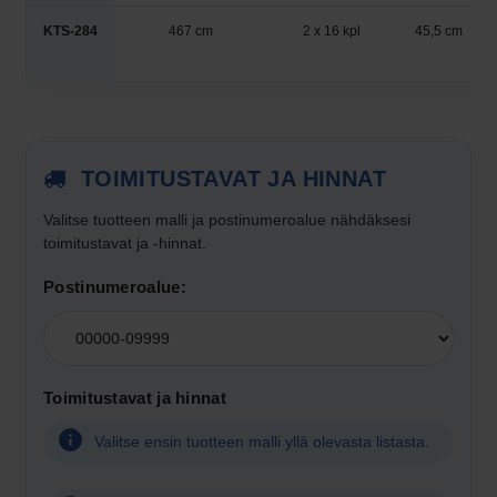
KTS-284
467 cm
2 x 16 kpl
45,5 cm
TOIMITUSTAVAT JA HINNAT
Valitse tuotteen
malli
ja postinumeroalue nähdäksesi
toimitustavat ja -hinnat.
Postinumeroalue:
Valitse
postinumeroalue
toimitushintojen
Toimitustavat ja hinnat
näyttämistä
varten
Valitse ensin tuotteen malli yllä olevasta listasta.