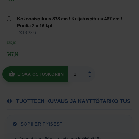
Kokonaispituus 838 cm / Kuljetuspituus 467 cm /
Puolia 2 x 16 kpl
(KTS-284)
435,97
547,14
LISÄÄ OSTOSKORIIN
TUOTTEEN KUVAUS JA KÄYTTÖTARKOITUS
SOPII ERITYISESTI
Ammattikäyttöön ja vaativaan kotikäyttöön