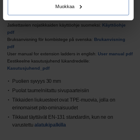
Tutustuthan ennen tikkaiden käyttöönottoa
tikkaiden
Muokkaa
turvallinen käyttö
-ohjeisiin.
Jatkettavien nojatikkaiden käyttöohje suomeksi:
Käyttöohje
pdf
Bruksanvisning för kombistege på svenska:
Brukanvisning
pdf
User manual for extension ladders in english:
User manual pdf
Eestikeelne kasutusjuhend lükandredelile:
Kasutusjuhend_pdf
Puolien syvyys 30 mm
Puolat taumelniitattu sivupaarteisiin
Tikkaiden liukuesteet ovat TPE-muovia, jolla on
erinomaiset pito-ominaisuudet
Tikkaat täyttävät EN-131 standardin, kun ne on
varustettu
alatukipalkilla