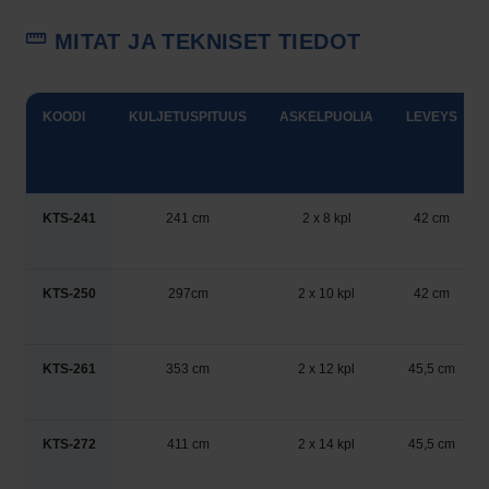
MITAT JA TEKNISET TIEDOT
KOODI
KULJETUSPITUUS
ASKELPUOLIA
LEVEYS
KTS-241
241 cm
2 x 8 kpl
42 cm
KTS-250
297cm
2 x 10 kpl
42 cm
KTS-261
353 cm
2 x 12 kpl
45,5 cm
KTS-272
411 cm
2 x 14 kpl
45,5 cm